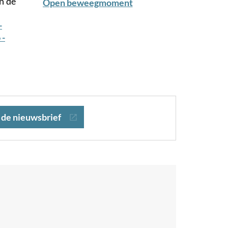
n de
Open beweegmoment
-
 -
r de nieuwsbrief