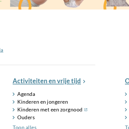
da
Activiteiten en vrije tijd
O
Agenda
Kinderen en jongeren
(externe
Kinderen met een zorgnood
link)
Ouders
Toon alles
T