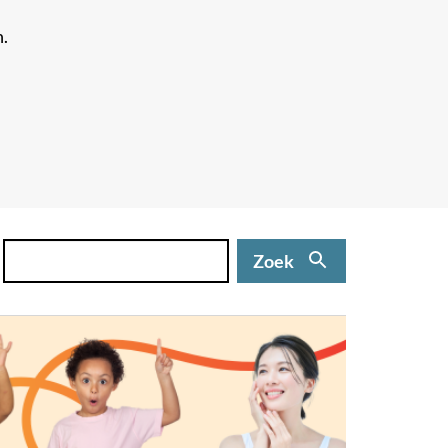
n.
Zoek
(niet
Zoek
verplicht)