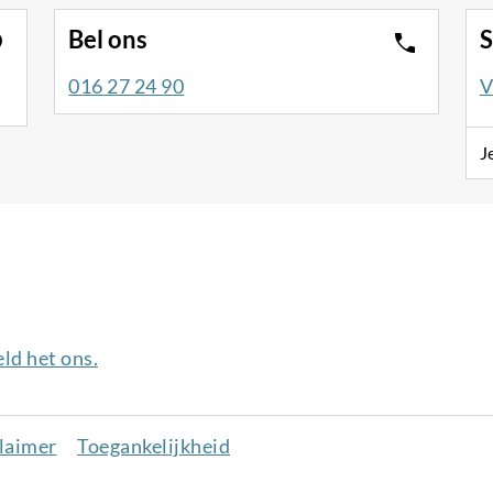
Bel ons
S
016 27 24 90
V
J
ld het ons.
laimer
Toegankelijkheid