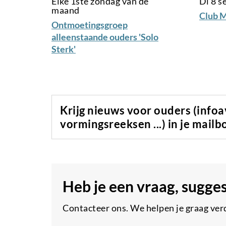
Elke 1ste zondag van de
Di 8 
maand
Club M
Ontmoetingsgroep
alleenstaande ouders 'Solo
Sterk'
Krijg nieuws voor ouders (info
vormingsreeksen ...) in je mailb
Heb je een vraag, sugge
Contacteer ons. We helpen je graag ver