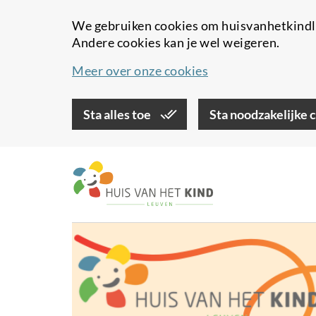
We gebruiken cookies om huisvanhetkindle
Andere cookies kan je wel weigeren.
Meer over onze cookies
Sta alles toe
Sta noodzakelijke 
Overslaan
en
naar
de
inhoud
gaan