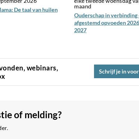
september 2026
elke tweede woensdag va
maand
ama: De taal van huilen
Ouderschap in verbinding 
afgestemd opvoeden 2026
2027
avonden, webinars,
Schrijf je in voo
ox
stie of melding?
der.