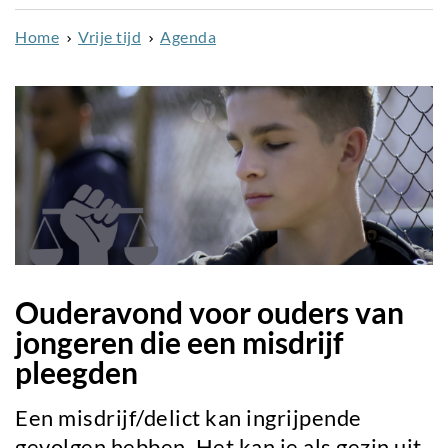
naar
Home
Vrije tijd
Agenda
de
inhoud
gaan
Ouderavond voor ouders van
jongeren die een misdrijf
pleegden
Een misdrijf/delict kan ingrijpende
gevolgen hebben. Het kan je als gezin uit