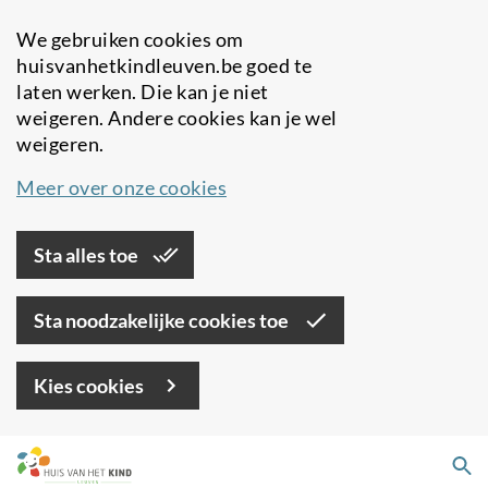
We gebruiken cookies om
huisvanhetkindleuven.be goed te
laten werken. Die kan je niet
weigeren. Andere cookies kan je wel
weigeren.
Meer over onze cookies
Sta alles toe
Sta noodzakelijke cookies toe
Kies cookies
Overslaan
Zo
en