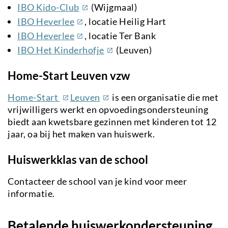
link)
(externe
IBO Kido-Club
(Wijgmaal)
link)
(externe
IBO Heverlee
, locatie Heilig Hart
link)
(externe
IBO Heverlee
, locatie Ter Bank
link)
(externe
IBO Het Kinderhofje
(Leuven)
link)
Home-Start Leuven vzw
(externe
(externe
Home-Start
Leuven
is een organisatie die met
link)
link)
vrijwilligers werkt en opvoedingsondersteuning
biedt aan kwetsbare gezinnen met kinderen tot 12
jaar, oa bij het maken van huiswerk.
Huiswerkklas van de school
Contacteer de school van je kind voor meer
informatie.
Betalende huiswerkondersteuning