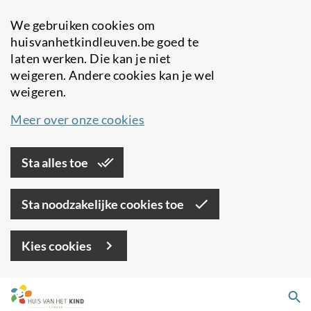
We gebruiken cookies om
huisvanhetkindleuven.be goed te
laten werken. Die kan je niet
weigeren. Andere cookies kan je wel
weigeren.
Meer over onze cookies
Sta alles toe
Sta noodzakelijke cookies toe
Kies cookies
Overslaan
Zo
en