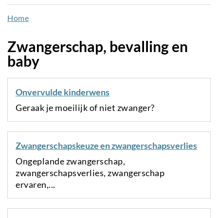
naar
Home
de
inhoud
Zwangerschap, bevalling en
gaan
baby
Onvervulde kinderwens
Geraak je moeilijk of niet zwanger?
Zwangerschapskeuze en zwangerschapsverlies
Ongeplande zwangerschap,
zwangerschapsverlies, zwangerschap
ervaren,...