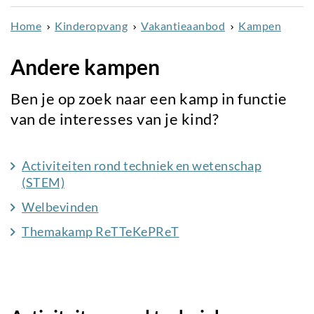
naar
Home
Kinderopvang
Vakantieaanbod
Kampen
de
inhoud
Andere kampen
gaan
Ben je op zoek naar een kamp in functie
van de interesses van je kind?
Activiteiten rond techniek en wetenschap
(STEM)
Welbevinden
Themakamp ReTTeKePReT