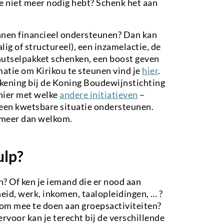
je niet meer nodig hebt? Schenk het aan
innen financieel ondersteunen? Dan kan
ig of structureel), een inzamelactie, de
utselpakket schenken, een boost geven
matie om Kirikou te steunen vind je
hier
.
rekening bij de Koning Boudewijnstichting
 hier met welke
andere initiatieven
–
een kwetsbare situatie ondersteunen.
 meer dan welkom.
ulp?
n? Of ken je iemand die er nood aan
eid, werk, inkomen, taalopleidingen, … ?
n om mee te doen aan groepsactiviteiten?
rvoor kan je terecht bij de verschillende