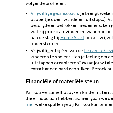
volgende profielen:
Vrijwillige gezinscoach
: je brengt wekel
babbeltje doen, wandelen, uitstap,..). V
bezorgde en betrokken medemens, ken je
wat zij prioritair vinden en waar hun o
aan de slag bij
Home Start
om als vrijwil
ondersteunen.
Vrijwilliger bij één van de
Leuvense Gez
kinderen te spelen? Heb je feeling om ee
uitstappen organiseren? Waar jouw tale
extra handen hard gebruiken. Bezoek hun
Financiële of materiële steun
Kirikou verzamelt baby- en kindermateriaa
die er nood aan hebben. Samen gaan we de
hier
welke spullen je bij Kirikou kan binn