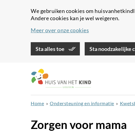
We gebruiken cookies om huisvanhetkindle
Andere cookies kan je wel weigeren.
Meer over onze cookies
Sta alles toe
Sta noodzakelijke 
Overslaan
en
naar
de
inhoud
Home
Ondersteuning en informatie
Kwetsb
gaan
Zorgen voor mama