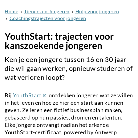
naar
Home
Tieners en Jongeren
Hulp voor jongeren
de
Coachingstrajecten voor jongeren
inhoud
gaan
YouthStart: trajecten voor
kanszoekende jongeren
Ken je een jongere tussen 16 en 30 jaar
die wil gaan werken, opnieuw studeren of
wat verloren loopt?
(externe
Bij
YouthStart
ontdekken jongeren wat ze willen
link)
in het leven en hoe ze hier een start aan kunnen
geven. Ze leren een fictief businessplan maken,
gebaseerd op hun passies, dromen en talenten.
Elke jongere ontvangt nadien het erkende
YouthStart-certificaat, powered by Antwerp