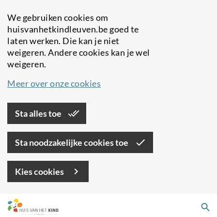
We gebruiken cookies om
huisvanhetkindleuven.be goed te
laten werken. Die kan je niet
weigeren. Andere cookies kan je wel
weigeren.
Meer over onze cookies
Sta alles toe
Sta noodzakelijke cookies toe
Kies cookies
Overslaan
Zo
en