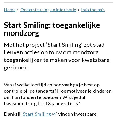
naar
Home
Ondersteuning en informatie
Info thema's
de
inhoud
Start Smiling: toegankelijke
gaan
mondzorg
Met het project ‘Start Smiling’ zet stad
Leuven acties op touw om mondzorg
toegankelijker te maken voor kwetsbare
gezinnen.
Vanaf welke leeftijd en hoe vaak ga je best op
controle bij de tandarts? Hoe motiveer je kinderen
om hun tanden te poetsen? Wist je dat
basismondzorg tot 18 jaar gratis is?
(externe
Dankzij '
Start Smiling
' vinden kwetsbare