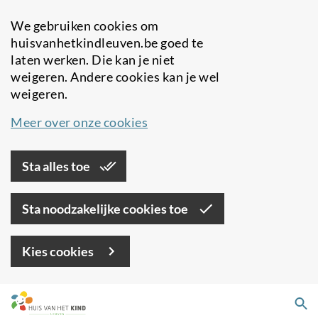
We gebruiken cookies om
huisvanhetkindleuven.be goed te
laten werken. Die kan je niet
weigeren. Andere cookies kan je wel
weigeren.
Meer over onze cookies
Sta alles toe
Sta noodzakelijke cookies toe
Kies cookies
Overslaan
Zo
en