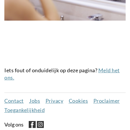
Iets fout of onduidelijk op deze pagina?
Meld het
ons.
Contact
Jobs
Privacy
Cookies
Proclaimer
Juridisch
Toegankelijkheid
menu
Volg ons