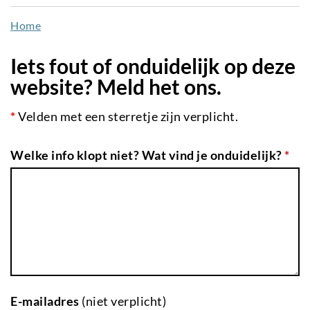
naar
Home
de
inhoud
Iets fout of onduidelijk op deze
gaan
website? Meld het ons.
*
Velden met een sterretje zijn verplicht.
Welke info klopt niet? Wat vind je onduidelijk?
*
E-mailadres
(niet verplicht)