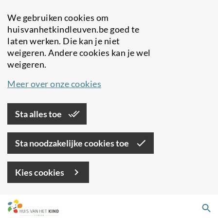
We gebruiken cookies om
huisvanhetkindleuven.be goed te
laten werken. Die kan je niet
weigeren. Andere cookies kan je wel
weigeren.
Meer over onze cookies
Sta alles toe
Sta noodzakelijke cookies toe
Kies cookies
Overslaan
Zo
en