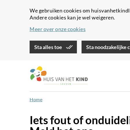
We gebruiken cookies om huisvanhetkindle
Andere cookies kan je wel weigeren.
Meer over onze cookies
Sta alles toe
Sta noodzakelijke 
Overslaan
en
naar
de
inhoud
Home
gaan
Iets fout of onduide