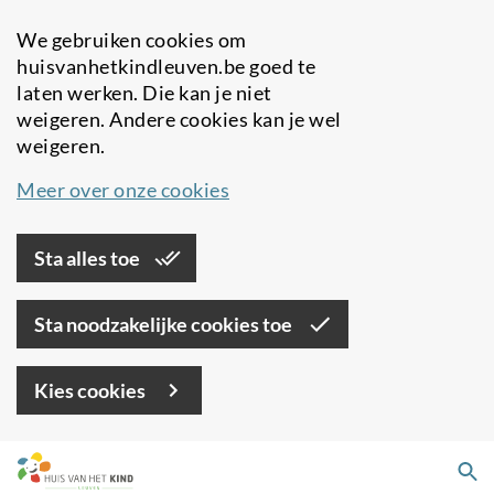
We gebruiken cookies om
huisvanhetkindleuven.be goed te
laten werken. Die kan je niet
weigeren. Andere cookies kan je wel
weigeren.
Meer over onze cookies
Sta alles toe
Sta noodzakelijke cookies toe
Kies cookies
Overslaan
Zo
en