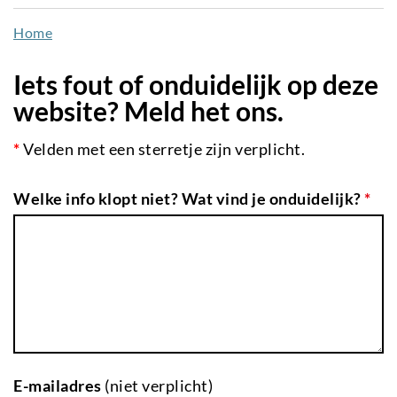
naar
Home
de
inhoud
Iets fout of onduidelijk op deze
gaan
website? Meld het ons.
*
Velden met een sterretje zijn verplicht.
Welke info klopt niet? Wat vind je onduidelijk?
*
E-mailadres
(niet verplicht)