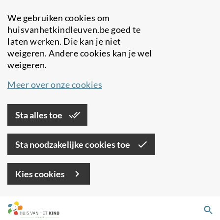
We gebruiken cookies om
huisvanhetkindleuven.be goed te
laten werken. Die kan je niet
weigeren. Andere cookies kan je wel
weigeren.
Meer over onze cookies
Sta alles toe
Sta noodzakelijke cookies toe
Kies cookies
Overslaan
Zo
en