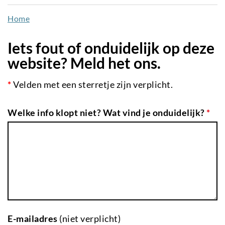
naar
Home
de
inhoud
Iets fout of onduidelijk op deze
gaan
website? Meld het ons.
*
Velden met een sterretje zijn verplicht.
Welke info klopt niet? Wat vind je onduidelijk?
*
E-mailadres
(niet verplicht)