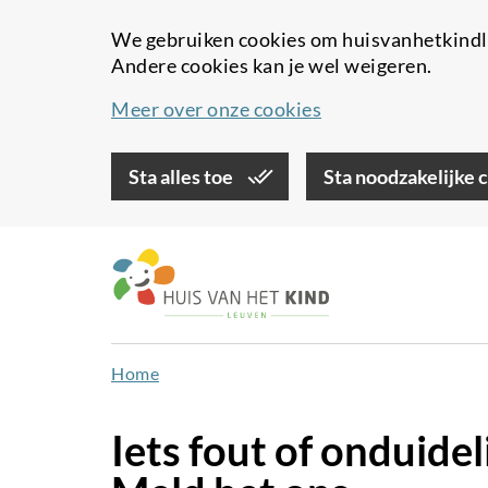
We gebruiken cookies om huisvanhetkindle
Andere cookies kan je wel weigeren.
Meer over onze cookies
Sta alles toe
Sta noodzakelijke 
Overslaan
en
naar
de
inhoud
Home
gaan
Iets fout of onduide