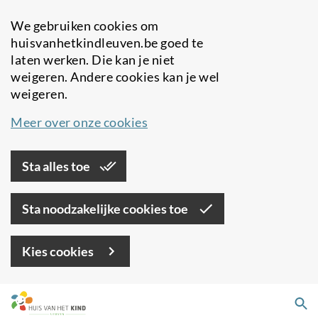
We gebruiken cookies om
huisvanhetkindleuven.be goed te
laten werken. Die kan je niet
weigeren. Andere cookies kan je wel
weigeren.
Meer over onze cookies
Sta alles toe
Sta noodzakelijke cookies toe
Kies cookies
Overslaan
Zo
en