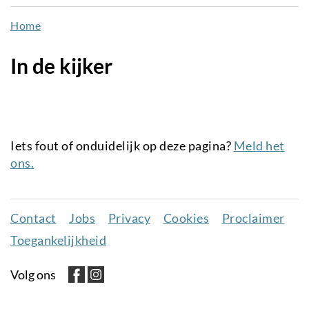
naar
Home
de
inhoud
In de kijker
gaan
Iets fout of onduidelijk op deze pagina?
Meld het
ons.
Contact
Jobs
Privacy
Cookies
Proclaimer
Juridisch
Toegankelijkheid
menu
Volg ons